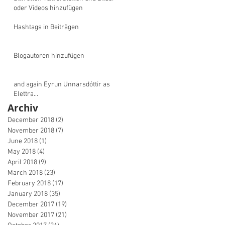
oder Videos hinzufügen
Hashtags in Beiträgen
Blogautoren hinzufügen
and again Eyrun Unnarsdóttir as
Elettra...
Archiv
December 2018
(2)
2 posts
November 2018
(7)
7 posts
June 2018
(1)
1 post
May 2018
(4)
4 posts
April 2018
(9)
9 posts
March 2018
(23)
23 posts
February 2018
(17)
17 posts
January 2018
(35)
35 posts
December 2017
(19)
19 posts
November 2017
(21)
21 posts