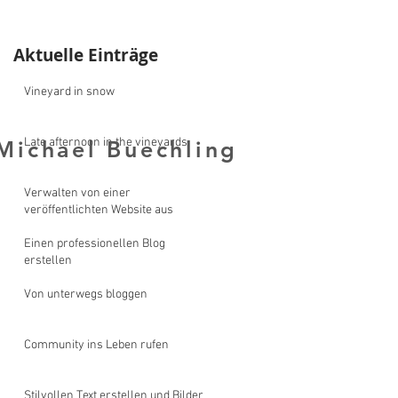
Aktuelle Einträge
Vineyard in snow
Late afternoon in the vineyards
Michael Buechling
y Michael Buechling
Verwalten von einer
veröffentlichten Website aus
Einen professionellen Blog
erstellen
Von unterwegs bloggen
Community ins Leben rufen
Stilvollen Text erstellen und Bilder